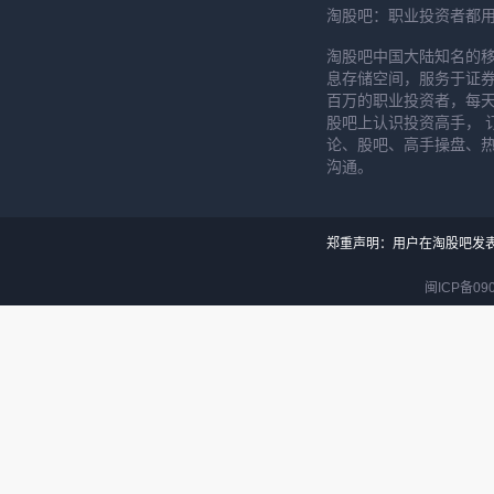
淘股吧：职业投资者都
淘股吧中国大陆知名的
息存储空间，服务于证券
百万的职业投资者，每天
股吧上认识投资高手， 
论、股吧、高手操盘、
沟通。
郑重声明：用户在淘股吧发
闽ICP备090