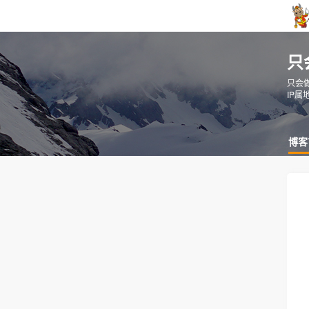
只
只会
IP属
博客