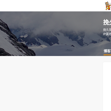
挽
挽久
IP属
博客