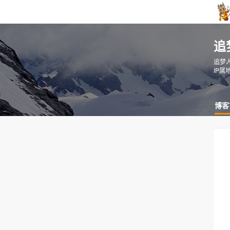
追
追梦人
IP属
博客