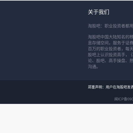
关于我们
淘股吧：职业投资者都
淘股吧中国大陆知名的
息存储空间，服务于证券
百万的职业投资者，每天
股吧上认识投资高手， 
论、股吧、高手操盘、
沟通。
郑重声明：用户在淘股吧发
闽ICP备090