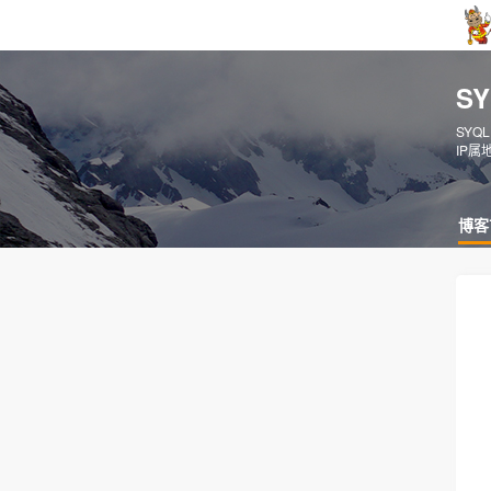
S
SYQ
IP属
博客