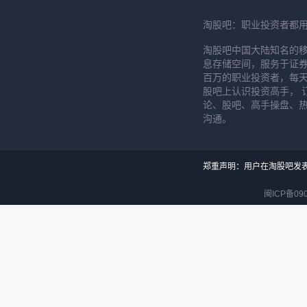
淘股吧：职业投资者都
淘股吧中国大陆知名的
息存储空间，服务于证券
百万的职业投资者，每天
股吧上认识投资高手， 
论、股吧、高手操盘、
沟通。
郑重声明：用户在淘股吧发
闽ICP备090