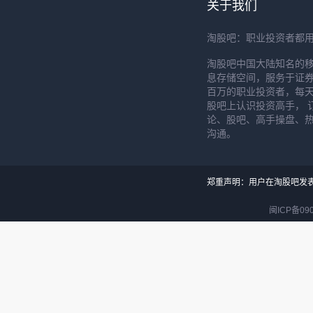
关于我们
淘股吧：职业投资者都
淘股吧中国大陆知名的
息存储空间，服务于证券
百万的职业投资者，每天
股吧上认识投资高手， 
论、股吧、高手操盘、
沟通。
郑重声明：用户在淘股吧发
闽ICP备090