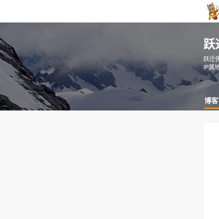
跃
跃迁
IP属
博客