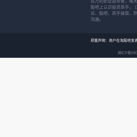
百万的职业投资者，每天
股吧上认识投资高手， 
论、股吧、高手操盘、
沟通。
郑重声明：用户在淘股吧发
闽ICP备090