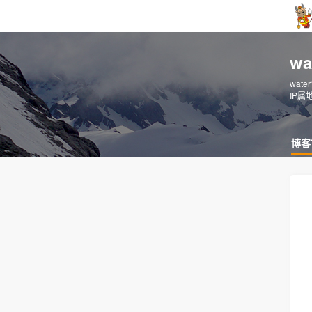
w
wate
IP属
博客