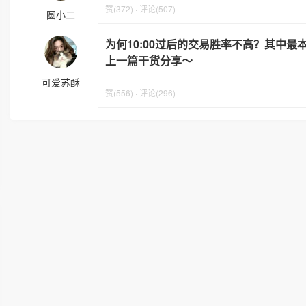
赞(372) · 评论(507)
圆小二
为何10:00过后的交易胜率不高？其中
上一篇干货分享～
可爱苏酥
赞(556) · 评论(296)