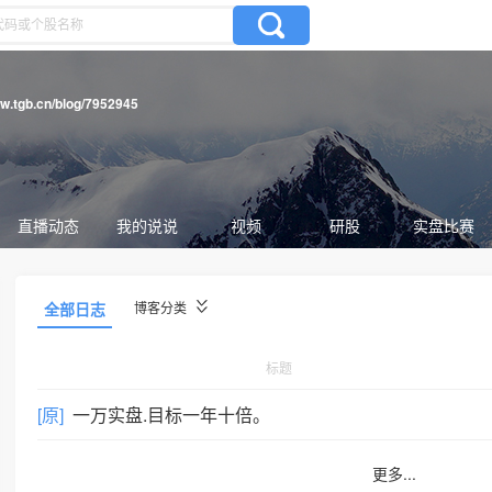
ww.tgb.cn/blog/7952945
直播动态
我的说说
视频
研股
实盘比赛
全部日志
博客分类
标题
[原]
一万实盘.目标一年十倍。
更多...