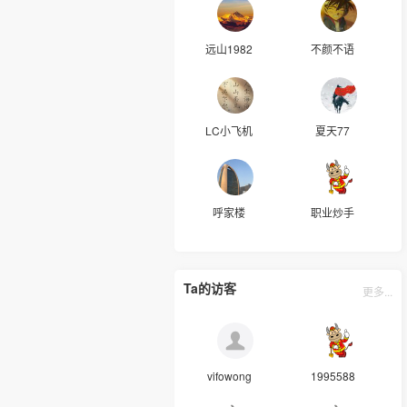
远山1982
不颜不语
LC小飞机
夏天77
呼家楼
职业炒手
Ta的访客
更多...
vifowong
1995588