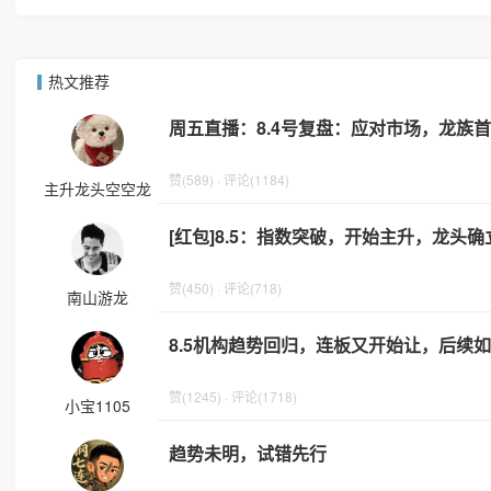
热文推荐
周五直播：8.4号复盘：应对市场，龙族
赞(589) · 评论(1184)
主升龙头空空龙
[红包]8.5：指数突破，开始主升，龙头
赞(450) · 评论(718)
南山游龙
8.5机构趋势回归，连板又开始让，后续
赞(1245) · 评论(1718)
小宝1105
趋势未明，试错先行