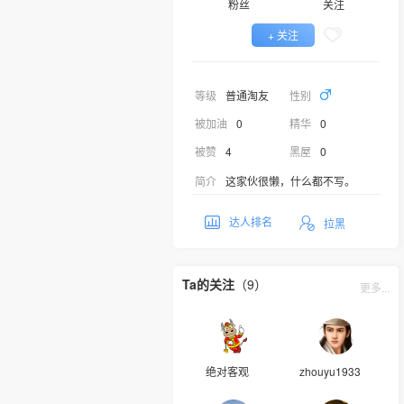
粉丝
关注
+ 关注
等级
普通淘友
性别
被加油
0
精华
0
被赞
4
黑屋
0
简介
这家伙很懒，什么都不写。
达人排名
拉黑
Ta的关注
（9）
更多...
绝对客观
zhouyu1933