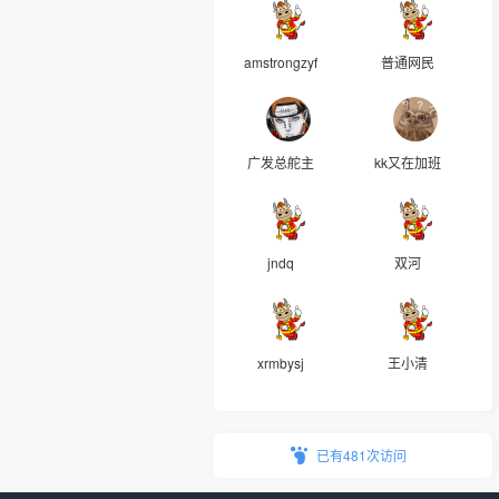
amstrongzyf
普通网民
广发总舵主
kk又在加班
jndq
双河
xrmbysj
王小清
已有481次访问