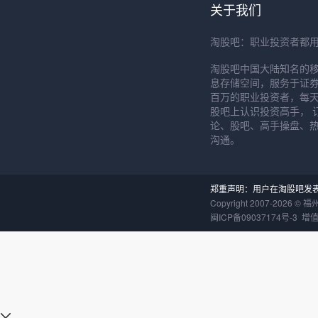
关于我们
淘股吧：职业投资者都
淘股吧中国大陆知名的
息存储空间，服务于证券
百万的职业投资者，每天
股吧上认识投资高手， 
论、股吧、高手操盘、
沟通。
郑重声明：用户在淘股吧发
Copyright 2007-
2026
©
福
闽ICP备09037174号-3
增值