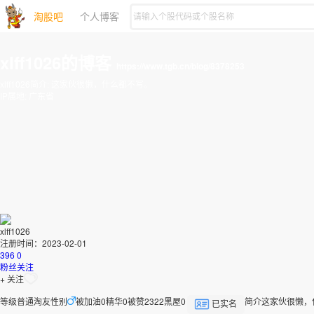
淘股吧
个人博客
xlff1026的博客
https://www.tgb.cn/blog/8378253
xlff1026简介:
这家伙很懒，什么都不写。
IP属地:
广东省
xlff1026
注册时间：2023-02-01
396
0
粉丝
关注
+ 关注
等级
普通淘友
性别
被加油
0
精华
0
被赞
2322
黑屋
0
简介
这家伙很懒，
已实名