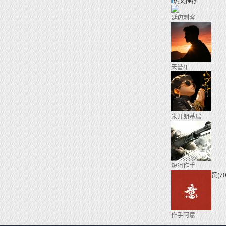
热文推荐
延边刺客
天誉年
米开朗基瑞
短狙作手
赞(70
作手阿意