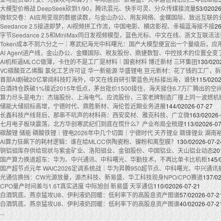
大模型价格战 DeepSeek砍到1/90，腾讯混元、快手可灵、分众传媒接流量
53/0
2026
微软交卷：AI应用变现的数据读数，与金山办公、用友网络、金蝶国际、致远互联的
Seedance 2.5接进即梦，AI视频拼工作流，中国电影、横店影视、幸福蓝海接不接
26
字节Seedance 2.5和MiniMax同日发视频模型，蓝色光标、中文在线、浙文互联活
Token成本不到六分之一｜寒武纪海光中科曙光：国产大模型便宜出一个量级后，应
AI Agent进产线，金山办公、金蝶国际、税友股份、鼎捷数智、中控技术的位置全变
AI机柜逼MLCC做薄，卡住的不是工厂是材料｜国瓷材料 博迁新材 三环集团
130/0
20
VC碳酸亚乙烯酯 氯化工艺许可证 华一新能源 华盛锂电 亘元新材：花了钱的工厂，
首部AI剧破20亿掌阅科技盯海外，中文在线自研引擎蓝色光标接出海，谁快
115/0
202
白酒持仓跌破1%接近2015年低点，茅台批价1500接住、海天接住6.7万厂腾出的空
算力尽头是电力：杰瑞股份、上海电气、应流股份，三家老牌制造厂撞上同一波燃机
储能大储招标高增，宁德时代、鼎胜新材、海伦哲近期业务进展
144/0
2026-07-27
长鑫科技产线背后，那串不吭声的材料商：西安奕材、雅克科技、广立微
163/0
2026-
七月电子板块震荡，北方华创寒武纪们到底在慌什么？产业布局全梳理
113/0
2026-07
碳酸锂 储能 磷酸铁锂｜锂电2026年中几个切面｜宁德时代 天齐锂业 赣锋锂业 湖南
AI算力狂飙下的耗材逻辑：谁在给MLCC供陶瓷粉、镍粉和离型膜？
130/0
2026-07-2
铜铝钼库存供给现状与紫金矿业、洛阳钼业、金钼股份、中国铝业、天山铝业动态
20
国产算力换道超车：华为、中兴通讯、中科曙光、华勤技术，不再比单卡比机柜
145/
国产超节点元年 WAIC2026定调系统战｜华为昇腾950超节点、中科曙光、中兴通
光通信换挡：CW光源放量，源杰科技、新易盛、华工科技现身NPO/CPO赛道
137/0
CPO量产时间差与1.6T真实进度 中际旭创 新易盛 天孚通信
110/0
2026-07-21
白酒筑底、燕京猛攻U8、伊利液奶回暖：低利率下的高股息资产图谱
57/0
2026-07-2
白酒筑底、燕京猛攻U8、伊利液奶回暖：低利率下的高股息资产图谱
40/0
2026-07-2
..