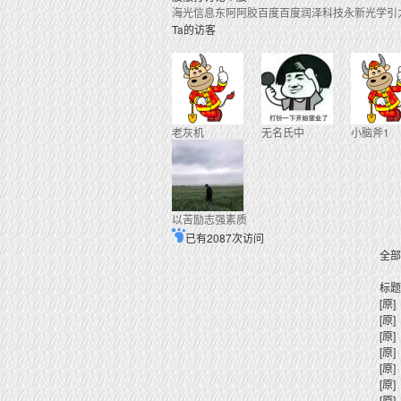
海光信息
东阿阿胶
百度
百度
润泽科技
永新光学
引
Ta的访客
老灰机
无名氏中
小脑斧1
以苦励志强素质
已有2087次访问
全部
标题
[原]
[原]
[原]
[原]
[原]
[原]
[原]