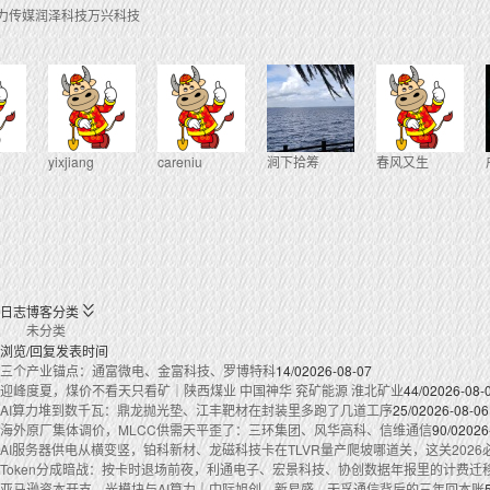
力传媒
润泽科技
万兴科技
yixjiang
careniu
涧下拾筹
春风又生
日志
博客分类
未分类
浏览/回复
发表时间
三个产业锚点：通富微电、金富科技、罗博特科
14/0
2026-08-07
迎峰度夏，煤价不看天只看矿｜陕西煤业 中国神华 兖矿能源 淮北矿业
44/0
2026-08-
AI算力堆到数千瓦：鼎龙抛光垫、江丰靶材在封装里多跑了几道工序
25/0
2026-08-06
海外原厂集体调价，MLCC供需天平歪了：三环集团、风华高科、信维通信
90/0
2026
AI服务器供电从横变竖，铂科新材、龙磁科技卡在TLVR量产爬坡哪道关，这关2026
Token分成暗战：按卡时退场前夜，利通电子、宏景科技、协创数据年报里的计费迁
亚马逊资本开支、光模块与AI算力｜中际旭创、新易盛、天孚通信背后的三年回本账