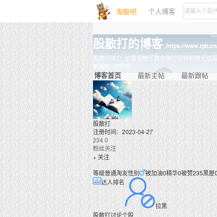
淘股吧
个人博客
股散打的博客
https://www.tgb.c
股散打简介:
价值投机王教你用巴菲特的眼光选
IP属地:
北京市
博客首页
最新主帖
最新跟帖
股散打
注册时间：2023-04-27
234
0
粉丝
关注
+ 关注
等级
普通淘友
性别
被加油
0
精华
0
被赞
235
黑屋
达人排名
拉黑
股散打讨论个股