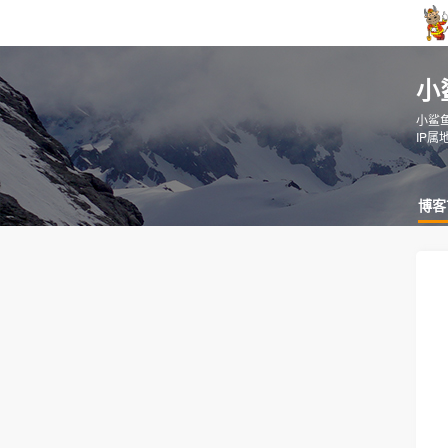
小
小鲨鱼
IP属
博客