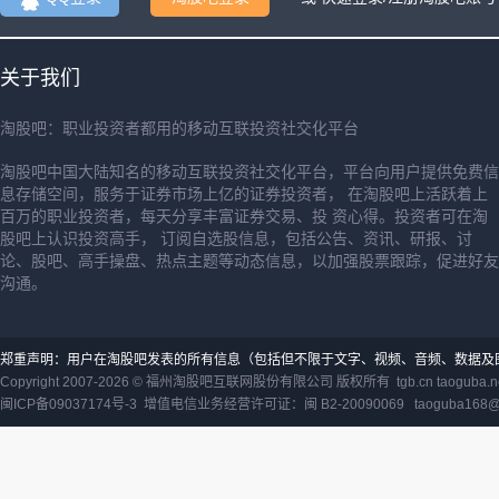
关于我们
淘股吧：职业投资者都用的移动互联投资社交化平台
淘股吧中国大陆知名的移动互联投资社交化平台，平台向用户提供免费信
息存储空间，服务于证券市场上亿的证券投资者， 在淘股吧上活跃着上
百万的职业投资者，每天分享丰富证券交易、投 资心得。投资者可在淘
股吧上认识投资高手， 订阅自选股信息，包括公告、资讯、研报、讨
论、股吧、高手操盘、热点主题等动态信息，以加强股票跟踪，促进好友
沟通。
郑重声明：用户在淘股吧发表的所有信息（包括但不限于文字、视频、音频、数据及
Copyright 2007-2026 ©
福州淘股吧互联网股份有限公司
版权所有 tgb.cn taoguba.n
闽ICP备09037174号-3
增值电信业务经营许可证：闽 B2-20090069
taoguba168