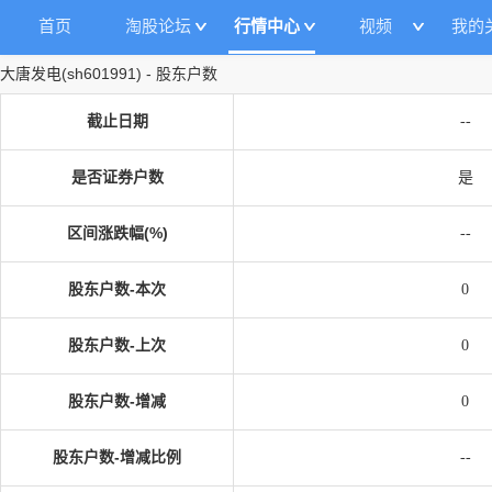
首页
淘股论坛
行情中心
视频
我的
大唐发电
(
sh601991
)
-
股东户数
截止日期
--
是否证券户数
是
区间涨跌幅(%)
--
股东户数-本次
0
股东户数-上次
0
股东户数-增减
0
股东户数-增减比例
--