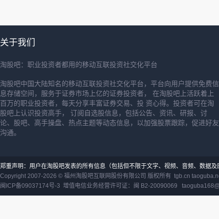
关于我们
淘股吧：职业投资者都用的移动互联投资社交化平台
淘股吧中国大陆知名的移动互联投资社交化平台，平台向用户提供免费信
息存储空间，服务于证券市场上亿的证券投资者， 在淘股吧上活跃着上
百万的职业投资者，每天分享丰富证券交易、投 资心得。投资者可在淘
股吧上认识投资高手， 订阅自选股信息，包括公告、资讯、研报、讨
论、股吧、高手操盘、热点主题等动态信息，以加强股票跟踪，促进好友
沟通。
郑重声明：用户在淘股吧发表的所有信息（包括但不限于文字、视频、音频、数据及
Copyright 2007-2026 ©
福州淘股吧互联网股份有限公司
版权所有 tgb.cn taoguba.n
闽ICP备09037174号-3
增值电信业务经营许可证：闽 B2-20090069
taoguba168