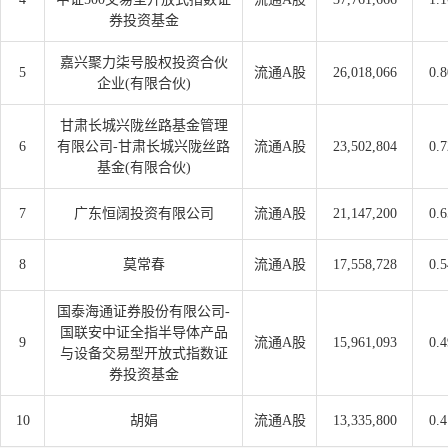
券投资基金
嘉兴聚力柒号股权投资合伙
5
流通A股
26,018,066
0.
企业(有限合伙)
甘肃长城兴陇丝路基金管理
6
有限公司-甘肃长城兴陇丝路
流通A股
23,502,804
0.
基金(有限合伙)
7
广东恒阔投资有限公司
流通A股
21,147,200
0.
8
莫常春
流通A股
17,558,728
0.
国泰海通证券股份有限公司-
国联安中证全指半导体产品
9
流通A股
15,961,093
0.
与设备交易型开放式指数证
券投资基金
10
胡娟
流通A股
13,335,800
0.