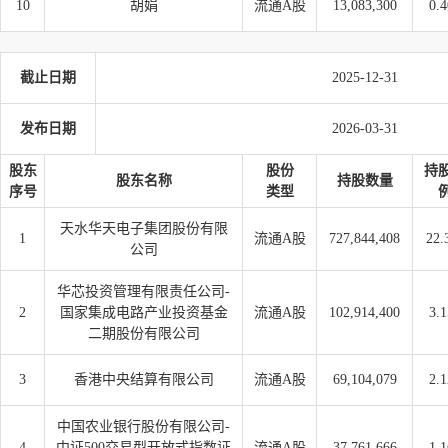
10
胡娟
流通A股
13,083,300
0.
截止日期
2025-12-31
发布日期
2026-03-31
股东
股份
持
股东名称
持股数量
序号
类型
天水华天电子集团股份有限
1
流通A股
727,844,408
22.
公司
华芯投资管理有限责任公司-
2
国家集成电路产业投资基金
流通A股
102,914,400
3.
二期股份有限公司
3
香港中央结算有限公司
流通A股
69,104,079
2.
中国农业银行股份有限公司-
4
中证500交易型开放式指数证
流通A股
37,761,666
1.