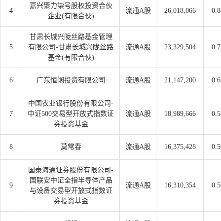
嘉兴聚力柒号股权投资合伙
4
流通A股
26,018,066
0.
企业(有限合伙)
甘肃长城兴陇丝路基金管理
5
有限公司-甘肃长城兴陇丝路
流通A股
23,329,504
0.
基金(有限合伙)
6
广东恒阔投资有限公司
流通A股
21,147,200
0.
中国农业银行股份有限公司-
7
中证500交易型开放式指数证
流通A股
18,989,666
0.
券投资基金
8
莫常春
流通A股
16,375,428
0.
国泰海通证券股份有限公司-
国联安中证全指半导体产品
9
流通A股
16,310,354
0.
与设备交易型开放式指数证
券投资基金