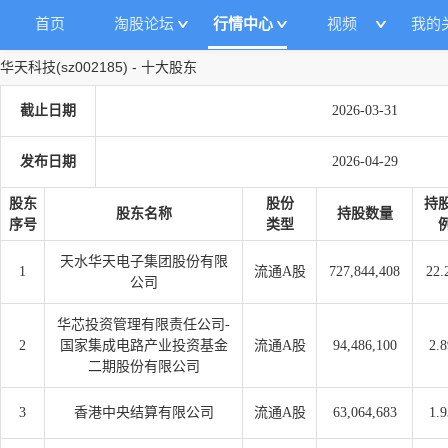
首页
淘股论坛
行情中心
视频
我的
华天科技
(
sz002185
)
-
十大股东
截止日期
2026-03-31
发布日期
2026-04-29
股东
股份
持
股东名称
持股数量
序号
类型
天水华天电子集团股份有限
1
流通A股
727,844,408
22.
公司
华芯投资管理有限责任公司-
2
国家集成电路产业投资基金
流通A股
94,486,100
2.
二期股份有限公司
3
香港中央结算有限公司
流通A股
63,064,683
1.