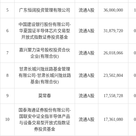
5
广东恒阔投资管理有限公司
流通A股
36,000,000
1
中国建设银行股份有限公司-
6
华夏国证半导体芯片交易型
流通A股
31,879,720
0
开放式指数证券投资基金
嘉兴聚力柒号股权投资合伙
7
流通A股
26,018,066
0
企业(有限合伙)
甘肃长城兴陇丝路基金管理
8
有限公司-甘肃长城兴陇丝路
流通A股
23,502,804
0
基金(有限合伙)
9
莫常春
流通A股
17,558,728
0
国泰海通证券股份有限公司-
国联安中证全指半导体产品
10
流通A股
17,361,080
0
与设备交易型开放式指数证
券投资基金