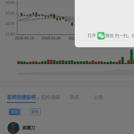
打开
微信 扫一扫，
星网锐捷股吧
机构调研
资讯
公告
最新
最热
疯魔刀