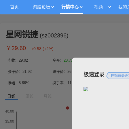
首页
淘股论坛
行情中心
视频
我的
星网锐捷
(
sz002396
)
￥
29.60
+0.58
(
+2%
)
昨收：
29.02
今开：
28.75
最高：
30.05
涨停价：
31.92
跌停价：
26.12
成交量：
89.93万
极速登录
振幅：
5.86%
换手率：
11.87%
总市值(亿)：
225.