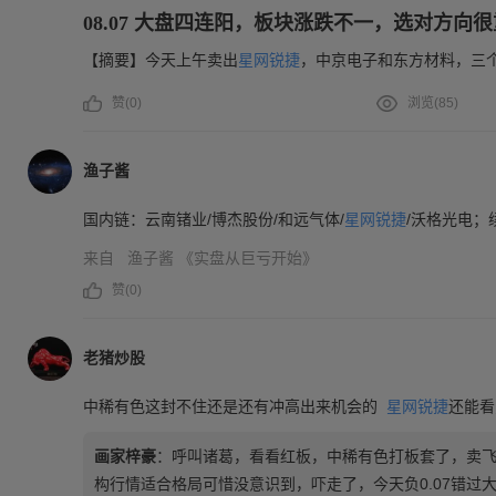
08.07 大盘四连阳，板块涨跌不一，选对方向
【摘要】今天上午卖出
星网锐捷
，中京电子和东方材料，三
赞(
0
)
浏览(
85
)
渔子酱
国内链：云南锗业/博杰股份/和远气体/
星网锐捷
/沃格光电；
来自
渔子酱
《实盘从巨亏开始》
赞(
0
)
老猪炒股
中稀有色这封不住还是还有冲高出来机会的
星网锐捷
还能看
画家梓豪
：
呼叫诸葛，看看红板，中稀有色打板套了，卖
构行情适合格局可惜没意识到，吓走了，今天负0.07错过大