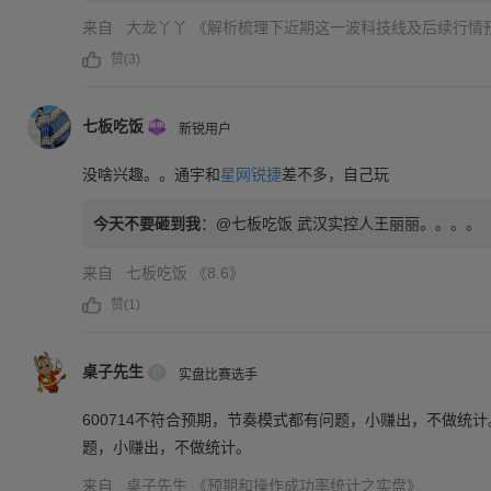
来自
大龙丫丫
《解析梳理下近期这一波科技线及后续行情预期！
赞(
3
)
七板吃饭
新锐用户
没啥兴趣。。通宇和
星网锐捷
差不多，自己玩
今天不要砸到我
：
@七板吃饭 武汉实控人王丽丽。。。。
来自
七板吃饭
《8.6》
赞(
1
)
桌子先生
实盘比赛选手
600714不符合预期，节奏模式都有问题，小赚出，不做统计
题，小赚出，不做统计。
来自
桌子先生
《预期和操作成功率统计之实盘》