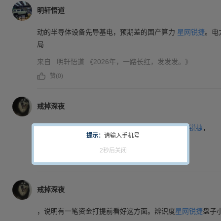
明轩悟道
动的半导体设备先导基电，预期差的国产算力
星网锐捷
。电
局
来自
明轩悟道
《2026年，一路长红，发发发。》
赞(
0
)
戒掉深夜
加速见顶。出现那就抛弃哈药，埋伏紫光或者
星网锐捷
，
提示：
请输入手机号
来自
戒掉深夜
《8.7》
1秒后关闭
赞(
0
)
戒掉深夜
，说明有一笔资金打提前看好这方面。辨识度
星网锐捷
盘子