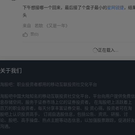
下午想接哪一个回来，最后接了个盘子最小的
星网锐捷
，结
头
来自
若缼
《又是一年》
赞(
0
)
正在载入...
关于我们
淘股吧：职业投资者都用的移动互联投资社交化平台
淘股吧中国大陆知名的移动互联投资社交化平台，平台向用户提供免费信
息存储空间，服务于证券市场上亿的证券投资者， 在淘股吧上活跃着上
百万的职业投资者，每天分享丰富证券交易、投 资心得。投资者可在淘
股吧上认识投资高手， 订阅自选股信息，包括公告、资讯、研报、讨
论、股吧、高手操盘、热点主题等动态信息，以加强股票跟踪，促进好友
沟通。