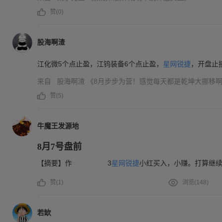
赞(
0
)
股海啊渣
江化微5个点止盈，江钨装备6个点止盈，
星网锐捷
，开盘止
来自
股海啊渣
《8月步步为营！感觉每天都是乾坤大挪移
赞(
5
)
牛魔王发源地
8月7号盘前
【摘要】作 3
星网锐捷
小红买入，小赚。打算继
赞(
1
)
浏览(
148
)
若缼