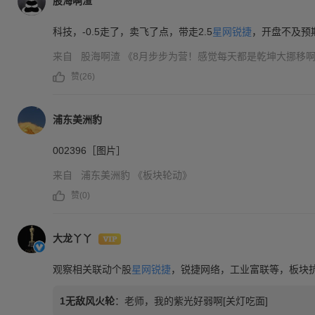
股海啊渣
科技，-0.5走了，卖飞了点，带走2.5
星网锐捷
，开盘不及预期
来自
股海啊渣
《8月步步为营！感觉每天都是乾坤大挪移
赞(
26
)
浦东美洲豹
002396［图片］
来自
浦东美洲豹
《板块轮动》
赞(
0
)
大龙丫丫
观察相关联动个股
星网锐捷
，锐捷网络，工业富联等，板块
1无敌风火轮
：
老师，我的紫光好弱啊[关灯吃面]