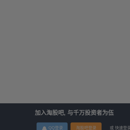
加入淘股吧, 与千万投资者为伍
QQ登录
淘股吧登录
或 快速登