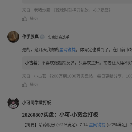
来自
老猪炒股
《惊魂时刻挥刀乱砍。-8.7复盘》
赞(
0
)
作手股真
实盘比赛选手
是的，这几天我做的
星网锐捷
，你肯定也看到了，在目前市
小古茗
：
不喜欢做超跌反弹，只喜欢主升。前者让人睡不
来自
小古茗
《200万到1000万实盘帖，每日更新分享，10
赞(
0
)
小可同学爱打板
20260807实盘：小可-小资金打板
【摘要】哈药股份 (✅️2%满足)- 7.14
星网锐捷
(✅️2%满足)-