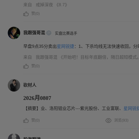
来自
戒掉深夜
《8.7》
赞(
0
)
我跟强哥混
实盘比赛选手
早盘9点35分卖出
星网锐捷
：1、下杀均线无法快速收回，分
来自
我跟强哥混
《开始吧！目标年底翻倍，隔日超短模式
赞(
0
)
砍材人
2026月0807
【摘要】业、洛阳钼业芯片---紫光股份、工业富联、
星网锐
赞(
0
)
浏览(
93
)