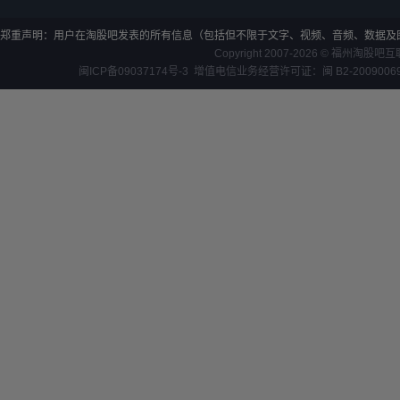
郑重声明：用户在淘股吧发表的所有信息（包括但不限于文字、视频、音频、数据及
Copyright 2007-2026 ©
福州淘股吧互
闽ICP备09037174号-3
增值电信业务经营许可证：闽 B2-200900