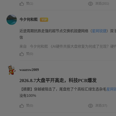
赞(
1
)
浏览(
201
)
今夕何和熙
近逆周期抗跌走强的超节点交换机锐捷网络（
星网锐捷
）双
信
来自
今夕何和熙
《AI硬件共振大盘修复为何成了兑现？硬
赞(
0
)
waazxw2009
2026.8.7大盘平开高走，科技PCB爆发
【摘要】穿越被阻击了，尾盘抢了个高标汇绿生态杂毛
星网
没有100%
赞(
0
)
浏览(
37
)