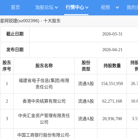
首页
淘股论坛
行情中心
视频
我的
星网锐捷
(
sz002396
)
-
十大股东
截止日期
2026-03-31
发布日期
2026-04-21
股东
股份
持
股东名称
持股数量
序号
类型
福建省电子信息(集团)有限
1
流通A股
154,551,950
26.
责任公司
2
香港中央结算有限公司
流通A股
62,271,168
10.
中央汇金资产管理有限责任
3
流通A股
20,936,700
3.5
公司
中国工商银行股份有限公司-