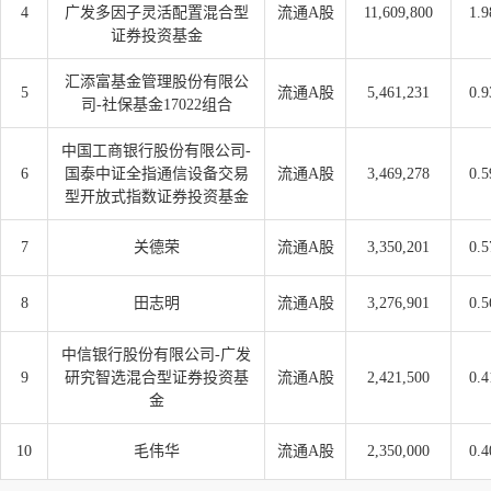
4
广发多因子灵活配置混合型
流通A股
11,609,800
1.9
证券投资基金
汇添富基金管理股份有限公
5
流通A股
5,461,231
0.9
司-社保基金17022组合
中国工商银行股份有限公司-
6
国泰中证全指通信设备交易
流通A股
3,469,278
0.5
型开放式指数证券投资基金
7
关德荣
流通A股
3,350,201
0.5
8
田志明
流通A股
3,276,901
0.5
中信银行股份有限公司-广发
9
研究智选混合型证券投资基
流通A股
2,421,500
0.4
金
10
毛伟华
流通A股
2,350,000
0.4