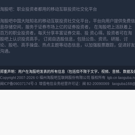
淘股吧：职业投资者都用的移动互联投资社交化平台
淘股吧中国大陆知名的移动互联投资社交化平台，平台向用户提供免费信
息存储空间，服务于证券市场上亿的证券投资者， 在淘股吧上活跃着上
百万的职业投资者，每天分享丰富证券交易、投 资心得。投资者可在淘
股吧上认识投资高手， 订阅自选股信息，包括公告、资讯、研报、讨
论、股吧、高手操盘、热点主题等动态信息，以加强股票跟踪，促进好友
沟通。
郑重声明：用户在淘股吧发表的所有信息（包括但不限于文字、视频、音频、数据及
Copyright 2007-2026 ©
福州淘股吧互联网股份有限公司
版权所有 tgb.cn taoguba.n
闽ICP备09037174号-3
增值电信业务经营许可证：闽 B2-20090069
taoguba168