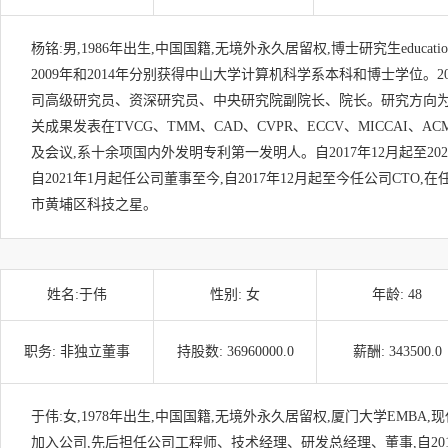
杨铭:男,1986年出生,中国国籍,无境外永久居留权,博士研究生educat
2009年和2014年分别获得中山大学计算机科学系本科和博士学位。20
司高级研究员、资深研究员、中央研究院副院长、院长。研究方向为
关成果发表在TVCG、TMM、CAD、CVPR、ECCV、MICCAI、
及会议,系十余项国内外发明专利第一发明人。自2017年12月起至20
自2021年1月起任公司董事至今,自2017年12月起至今任公司CTO,在
市黄埔区科技之星。
姓名:
于伟
性别:
女
年龄:
48
职务:
非独立董事
持股数:
36960000.0
薪酬:
343500.0
于伟:女,1978年出生,中国国籍,无境外永久居留权,厦门大学EMBA,现
加入公司,先后担任公司工程师、技术经理、研发总经理、董事,自201