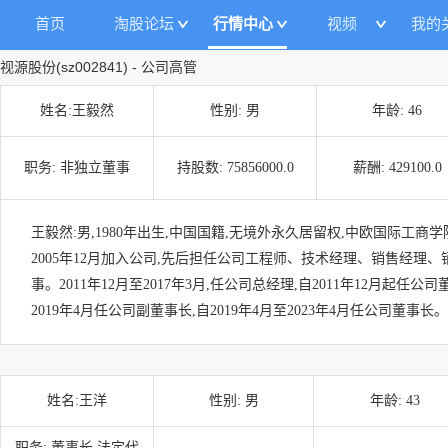
首页
淘股论坛
行情中心
视频
我的
视源股份
(
sz002841
)
-
公司高管
姓名:
王毅然
性别:
男
年龄:
46
职务:
非独立董事
持股数:
75856000.0
薪酬:
429100.0
王毅然:男,1980年出生,中国国籍,无境外永久居留权,中欧国际工商学
2005年12月加入公司,先后担任公司工程师、技术经理、销售经理
事。2011年12月至2017年3月,任公司总经理,自2011年12月起任公司董
2019年4月任公司副董事长,自2019年4月至2023年4月任公司董事长。
姓名:
王洋
性别:
男
年龄:
43
职务:
董事长,法定代