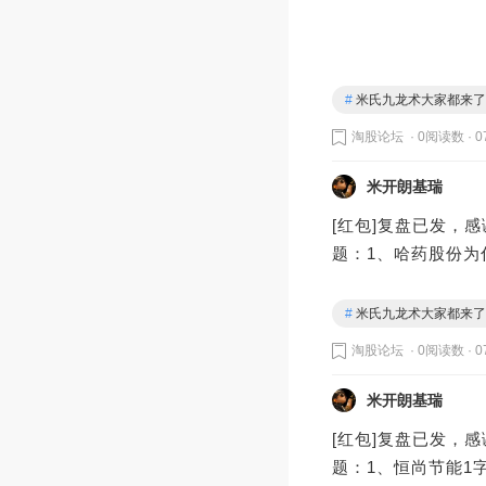
上午情绪拉起来做
#
米氏九龙术大家都来了
淘股论坛
· 0阅读数 · 07
米开朗基瑞
[红包]复盘已发，
题：1、哈药股份为
#
米氏九龙术大家都来了
淘股论坛
· 0阅读数 · 07
米开朗基瑞
[红包]复盘已发，
题：1、恒尚节能1