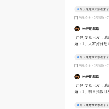
#
米氏九龙术大家都来了
淘股论坛
· 0阅读数 · 07
米开朗基瑞
[红包]复盘已发，
题：1、大家好好思
#
米氏九龙术大家都来了
淘股论坛
· 0阅读数 · 07
米开朗基瑞
[红包]复盘已发，
题：1、明日指数跳
#
米氏九龙术大家都来了