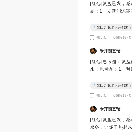
[红包]复盘已发，
题：1、立新能源能
#
米氏九龙术大家都来了
淘股论坛
· 0阅读数 · 07
米开朗基瑞
[红包]思考题：复
来！思考题：1、明
#
米氏九龙术大家都来了
淘股论坛
· 0阅读数 · 07
米开朗基瑞
[红包]复盘已发，
服务，让场子热起来