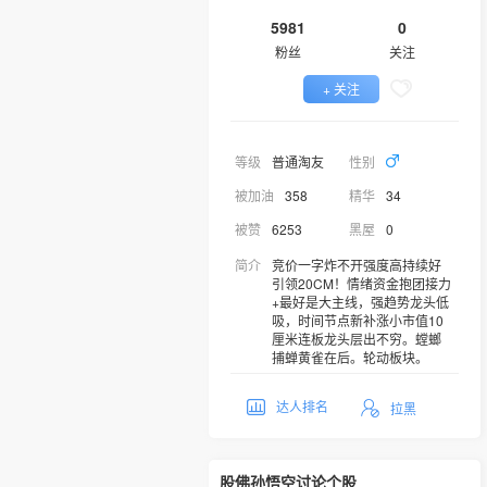
5981
0
粉丝
关注
+ 关注
等级
普通淘友
性别
被加油
358
精华
34
被赞
6253
黑屋
0
简介
竞价一字炸不开强度高持续好
引领20CM！情绪资金抱团接力
+最好是大主线，强趋势龙头低
吸，时间节点新补涨小市值10
厘米连板龙头层出不穷。螳螂
捕蝉黄雀在后。轮动板块。
达人排名
拉黑
股佛孙悟空讨论个股