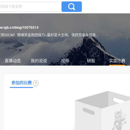
ww.tgb.cn/blog/10076514
力+最好是大主线，强趋势龙头低吸，时间节点新补涨小市值10厘米连板龙头层出不穷。螳螂捕蝉黄雀在后。轮动板块。
直播动态
我的说说
视频
研股
实盘比赛
参加的比赛
?