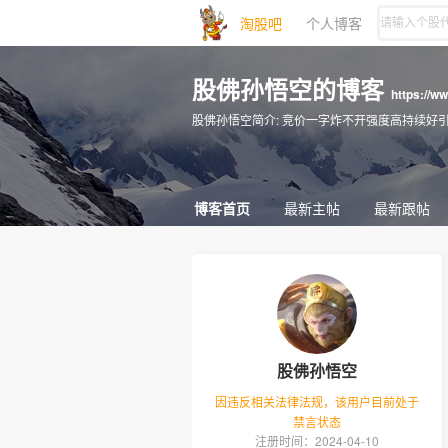
淘股吧
个人博客
股佛孙悟空的博客
https://w
股佛孙悟空简介:
竞价一字炸不开强度高持续好引领20CM！情绪资金抱团接
博客首页
最新主帖
最新跟帖
股佛孙悟空
因违反相关法律法规，该用户目前处于
禁言状态
注册时间：2024-04-10