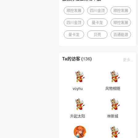
顺控发展
四川金顶
顺控发展
四川金顶
曼卡龙
顺控发展
曼卡龙
贝壳
百通能源
Ta的访客 (
136
)
更多...
voyhu
风物相随
升起太阳
林新城