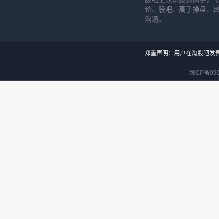
论、股吧、高手操盘、
沟通。
郑重声明：用户在淘股吧发
闽ICP备090