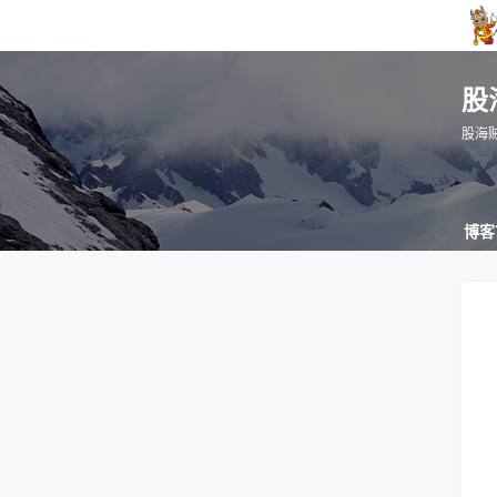
股
股海
博客