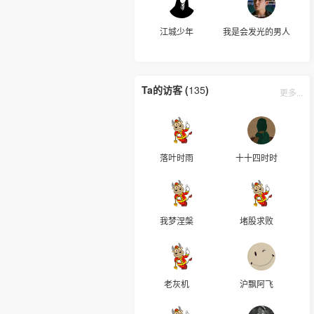
江城少年
我是会发光的男人
Ta的访客 (
135
)
更多...
落叶时雨
十十四时时
我梦涅槃
堵股求败
老灰机
沪飘阿飞