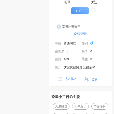
粉丝
关注
+ 关注
实盘比赛选手
全部荣誉>
等级
普通淘友
性别
被加油
0
精华
0
被赞
463
黑屋
0
简介
这家伙很懒,什么都没写
达人排名
拉黑
染墨小主讨论个股
大港股份
大港股份
中设股份