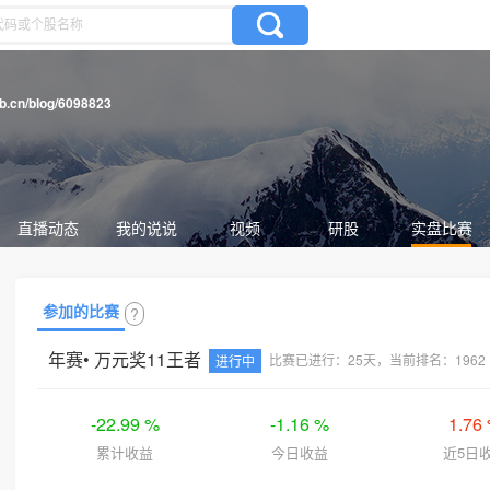
gb.cn/blog/6098823
直播动态
我的说说
视频
研股
实盘比赛
参加的比赛
?
年赛• 万元奖11王者
比赛已进行：25天，当前排名：1962
进行中
-22.99 %
-1.16 %
1.76
累计收益
今日收益
近5日