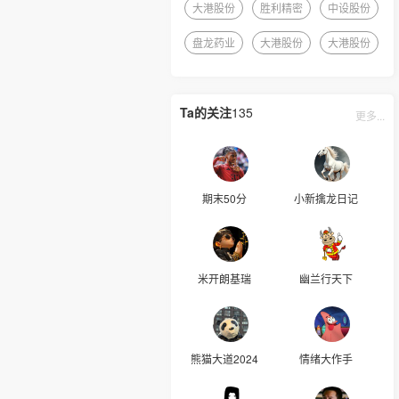
大港股份
胜利精密
中设股份
盘龙药业
大港股份
大港股份
Ta的关注
135
更多...
期末50分
小新擒龙日记
米开朗基瑞
幽兰行天下
熊猫大道2024
情绪大作手