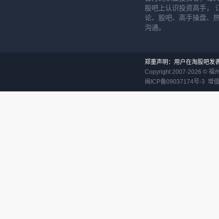
股吧上认识投资高手， 
论、股吧、高手操盘、
沟通。
郑重声明：用户在淘股吧发
Copyright 2007-
2026
©
福
闽ICP备09037174号-3
增值