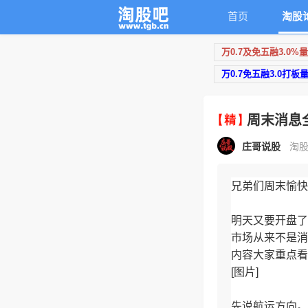
首页
淘股
万0.7及免五融3.0%
万0.7免五融3.0打板
周末消息
庄哥说股
淘股
兄弟们周末愉快
明天又要开盘了
市场从来不是消
内容大家重点看
[图片]
先说航运方向。