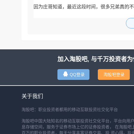
因为庄哥知道，最近这段时间，很多兄弟真的不
过去三周，整个科技方向都处于明显的退潮周期
防守，先等待机会。
如果前面三周
加入淘股吧, 与千万投资者为
QQ登录
淘股吧登录
关于我们
淘股吧：职业投资者都用的移动互联投资社交化平台
淘股吧中国大陆知名的移动互联投资社交化平台，平台向用
息存储空间，服务于证券市场上亿的证券投资者， 在淘股吧
百万的职业投资者，每天分享丰富证券交易、投 资心得。投