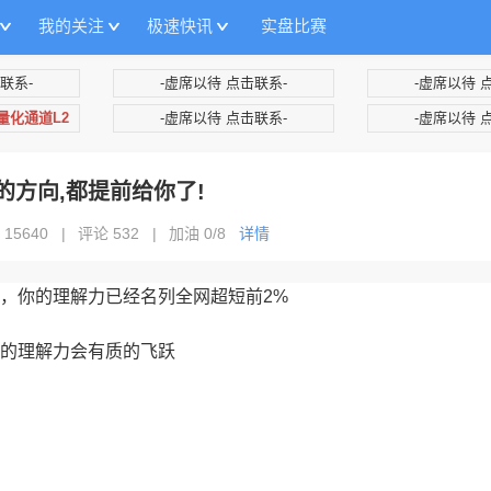
我的关注
极速快讯
实盘比赛
联系-
-虚席以待 点击联系-
-虚席以待 
+量化通道L2
-虚席以待 点击联系-
-虚席以待 
强的方向,都提前给你了!
 15640
|
评论 532
|
加油
0/8
详情
，你的理解力已经名列全网超短前2%
的理解力会有质的飞跃