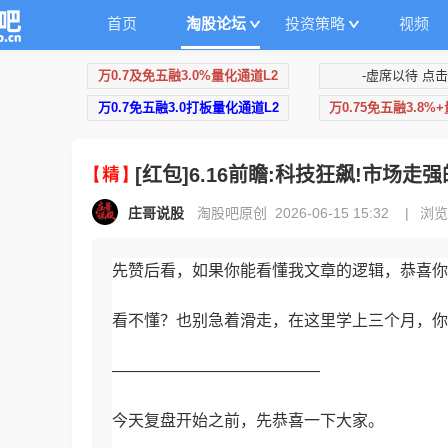
首页
淘股论坛
投资策略
视频
万0.7及免五融3.0%量化通道L2
-虚席以待 点击
万0.7免五融3.0打板量化通道L2
万0.75免五融3.8%
[红包]6.16前瞻:科技狂飙!市场走
庄哥说股
淘股吧原创 2026-06-15 15:32
|
浏览
先赞后看，如果你能看懂我文章的逻辑，恭喜你
看不懂？也别急着滑走，在这里学上三个月，你
—————————————
今天复盘开始之前，先恭喜一下大家。