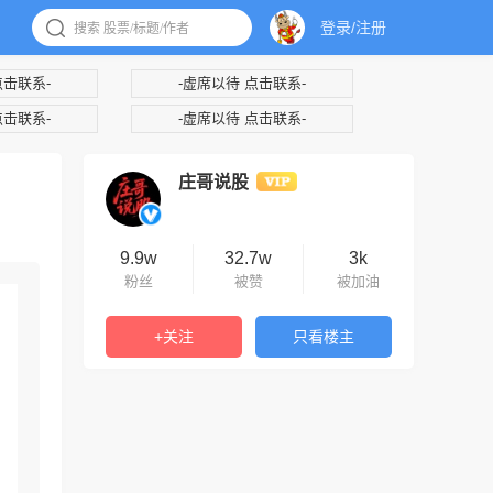
登录/注册
点击联系-
-虚席以待 点击联系-
点击联系-
-虚席以待 点击联系-
庄哥说股
9.9w
32.7w
3k
粉丝
被赞
被加油
+关注
只看楼主