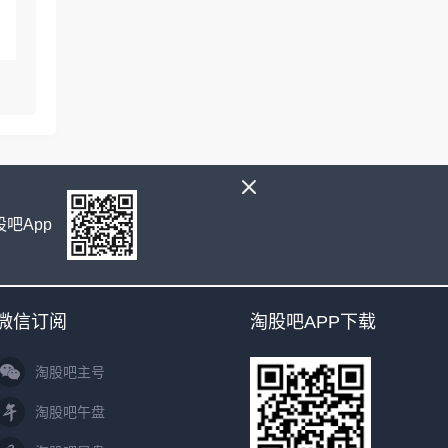
先
吧App
微信订阅
淘股吧APP下载
淘股吧主号
淘股吧午盘