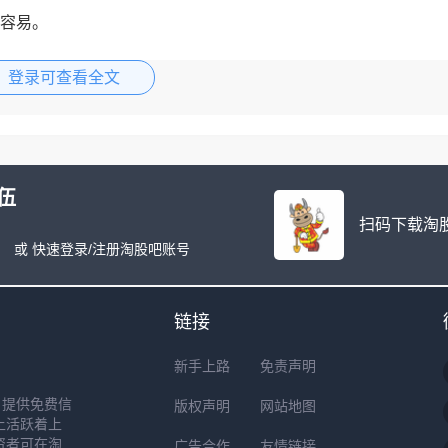
容易。
。这个阶段庄哥哥也一直在提醒大家，高位滞涨的科技先回避，
登录可查看全文
伍
扫码下载淘股
或 快速登录/注册淘股吧账号
链接
新手上路
免责声明
户提供免费信
版权声明
网站地图
上活跃着上
资者可在淘
广告合作
友情链接