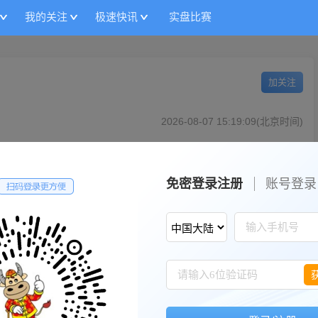
我的关注
极速快讯
实盘比赛
加关注
2026-08-07 15:19:09(北京时间)
最高：
6.17
最低：
5.86
6
成交量：
2,120.64万手
成交额：
128.08亿
免密登录注册
账号登录
总市值(亿)：
2206.53亿
流通市值(亿)：
2146.79亿