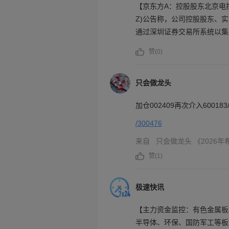
【京东方A：控股股东北京电控拟
Z)公告称，公司控股股东、
通过深圳证券交易所系统以集
元，资金来源为自有及自筹资
赞(
0
)
和长期投资价值的认可，增强
只会做龙头
加仓002409再次介入600183/00
/300476
来自
只会做龙头
《2026
赞(
1
)
极速快讯
【主力资金监控：有色金属板
半导体、环保、国防军工等板