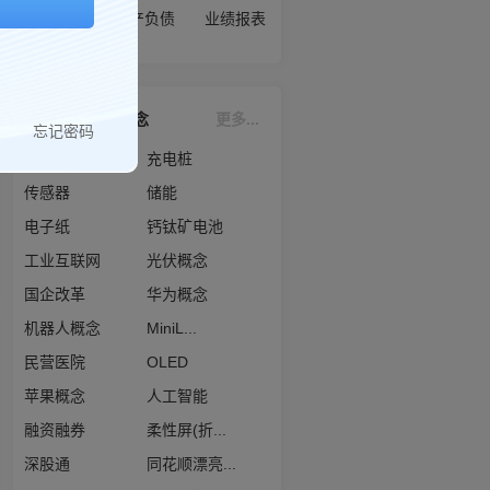
现金流量
资产负债
业绩报表
京东方Ａ
相关概念
更多...
忘记密码
长安汽车概...
充电桩
传感器
储能
电子纸
钙钛矿电池
工业互联网
光伏概念
国企改革
华为概念
机器人概念
MiniL...
民营医院
OLED
苹果概念
人工智能
融资融券
柔性屏(折...
深股通
同花顺漂亮...