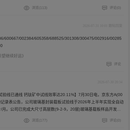
，最低成交价为5.63元/股，支付总金额为499,924,820.18元（不含
浏览(
113
)
评论(
0
)
法律法规的要求，符合公司既定的回购方案。截至2026年7月31
，以集中竞价方式实施回购公司股份，累计回购B股数量为85,042,
12.2737%，占公司总股本的比例约为0.2296%，本次回购最高成交
2026-07-31 10:01 跟帖回复
为4.23港元/股，支付总金额为393,420,109.27港元（不含交易费
0667/002384/605358/688525/301308/300475/002916/00285
法规的要求，符合公司既定的回购方案。
00
年希望继续好运》
评论
2026-07-30 20:34
线已通线 钙钛矿中试线效率达20.11%】7月30日电，京东方A(00
系活动记录表公告，公司玻璃基封装载板试验线于2026年上半年实现全自动
/月。公司已完成大尺寸高层数(9-2-9，20层)玻璃基载板样品开发和
测试。钙钛矿方面，公司采用刚性/柔性/叠层组件技术路线并行开发，
浏览(
177
)
评论(
0
)
验线21.39%，中试线20.11%，柔性16.6%。公司计划今年下半年在