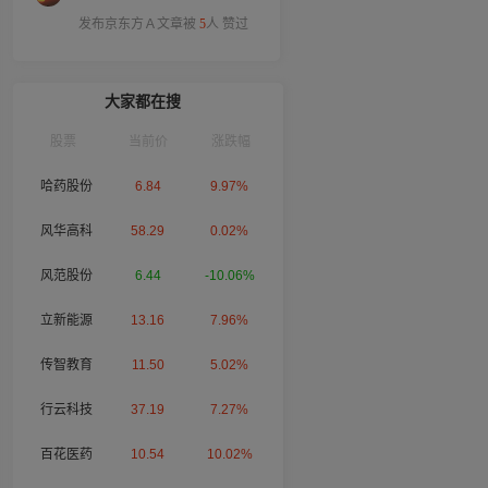
发布京东方Ａ文章被
5
人 赞过
大家都在搜
股票
当前价
涨跌幅
哈药股份
6.84
9.97%
风华高科
58.29
0.02%
风范股份
6.44
-10.06%
立新能源
13.16
7.96%
传智教育
11.50
5.02%
行云科技
37.19
7.27%
百花医药
10.54
10.02%