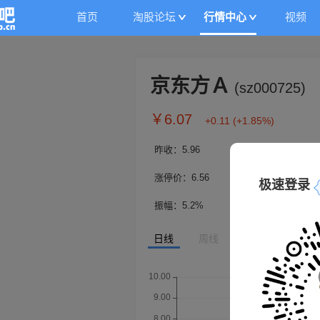
首页
淘股论坛
行情中心
视频
京东方Ａ
(
sz000725
)
￥
6.07
+0.11
(
+1.85%
)
昨收：
5.96
今开：
5.97
涨停价：
6.56
跌停价：
5.3
极速登录
振幅：
5.2%
换手率：
6%