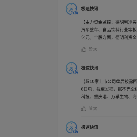
黑龙江漠河、新疆吐鲁番和宁夏
互连系统及玻璃载板CPO技
极速快讯
术有限公司于近日完成少数股东
【主力资金监控：德明利净买
36.67%提高至50.14%
汽车整车、食品饮料行业等板
始下降，资本开支金额也将逐
亿元。个股方面，德明利资金
净流入居前；中际旭创遭净卖
赞(
0
)
额居前。
极速快讯
【超10家上市公司盘后披露回
8日电，截至发稿，据不完全
科技、重庆港、万孚生物、海
划公告。具体来看，重庆港和
赞(
0
)
购计划公告，3家上市公司披
份，京东方A控股股东北京电控
极速快讯