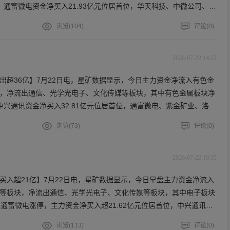
面，通富微电资金净买入21.93亿元位居首位，华天科技、中微公司、深
金矿业遭净卖出14.35亿元位居首位，德明利、东方财富、京东方A主
浏览(
104
)
评论(
0
)
2026-07-22 14:23
出超36亿】7月22日电，星矿数据显示，今日主力资金净流入有色金
，净流出通信、光学光电子、文化传媒等板块，其中有色金属板块净
，中兴通讯资金净买入32.81亿元位居首位，通富微电、紫金矿业、洛阳
易盛遭净卖出36.01亿元位居首位，中际旭创、京东方A、亨通光电主
浏览(
73
)
评论(
0
)
2026-07-22 10:55
买入超21亿】7月22日电，星矿数据显示，今日早盘主力资金净流入
等板块，净流出通信、光学光电子、文化传媒等板块，其中电子板块
通富微电涨停，主力资金净买入超21.62亿元位居首位，中兴通讯、
金净流入居前；中际旭创遭净卖出超16亿元，新易盛、亨通光电、京
浏览(
113
)
评论(
0
)