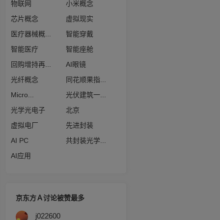
物联网
小米概念
芯片概念
虚拟现实
医疗器械概...
智能穿戴
智能医疗
智能座舱
回购增持再...
AI眼镜
光纤概念
同花顺果指...
Micro...
光伏建筑一...
光学光电子
北京
虚拟电厂
先进封装
AI PC
共封装光学...
AI应用
京东方Ａ讨论被赞最多
j022600