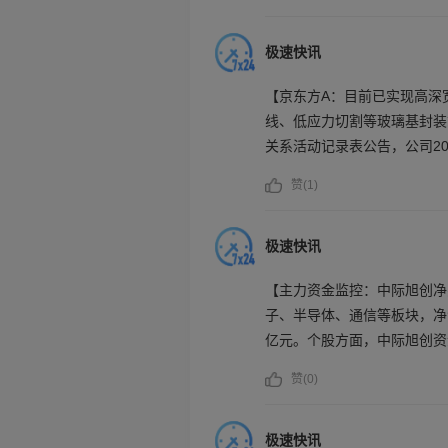
东方A资金净流出额居前。
极速快讯
【京东方A：目前已实现高深
线、低应力切割等玻璃基封装载板
关系活动记录表公告，公司20
兼容的晶圆级创新实验平台，2
赞(
1
)
完成主设备搬入调试，2026
司目前已实现高深宽比TGV
切割等玻璃基封装载板全流程
极速快讯
寸高层数（9-2-9，20层）玻璃
【主力资金监控：中际旭创净
HAST、BHAST、HTSL、
子、半导体、通信等板块，净
亿元。个股方面，中际旭创资
净流入居前；德明利遭净卖出
赞(
0
)
居前。
极速快讯