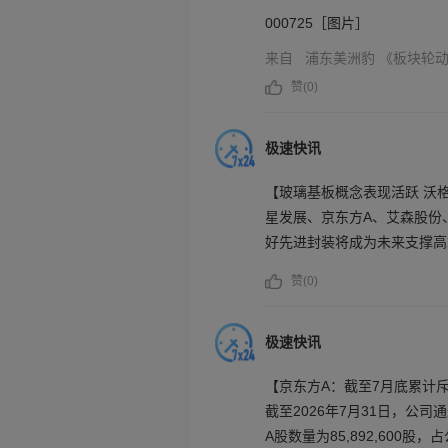
000725［图片］
来自
浦东美洲豹
《板块轮
赞(
0
)
极速快讯
【玻璃基板概念表现活跃 沃
星发展、京东方A、艾森股份
好先进封装将成为未来支撑高
当前先进封装大尺寸化、高密
赞(
0
)
段。
极速快讯
【京东方A：截至7月底累计斥资
截至2026年7月31日，公
A股数量为85,892,600股