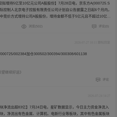
增持5亿至10亿元公司A股股份】7月28日电，京东方A(000725.S
实际控制人北京电子控股有限责任公司计划自公告披露之日起6个月内，
中竞价方式增持公司A股股份，增持金额不低于5亿元且不超过10亿
金。本次增持不设置固定价格区间，旨在基于对公司未来发展的信心
浏览(
502
)
评论(
0
)
投资者信心。
2026-07-27 10:11 跟帖回复
0725/002384加仓300502/300394/300308/601138
年希望继续好运》
评论
2026-07-24 14:27
块净流出超83亿】7月24日电，星矿数据显示，今日主力资金净流入
块，净流出有色金属、计算机、电新行业等板块，其中有色金属板块