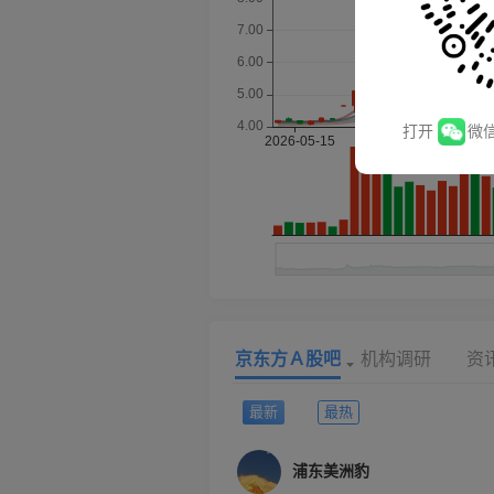
打开
微
京东方Ａ股吧
机构调研
资
最新
最热
浦东美洲豹