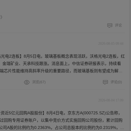
动》
评论
2026-08-05 09:44
格光电2连板】8月5日电，玻璃基板概念表现活跃，沃格光电2连板，红
、金瑞矿业、天承科技跟涨。消息面上，中信证券研报表示，持续看
端芯片性能维持高斜率升级的重要路径，而玻璃基板则有望成为解决
高速升级、产出效率等瓶颈的重要工艺，有望进入加速成熟/放量阶
浏览(
67
)
评论(
0
)
2026-08-04 17:09
近5亿元回购A股股份】8月4日电，京东方A(000725.SZ)公告称，
司通过回购专用证券账户，以集中竞价方式实施回购公司股份，累计回购
，占公司A股的比例约为0.2363%，占公司总股本的比例约为0.2319%，本