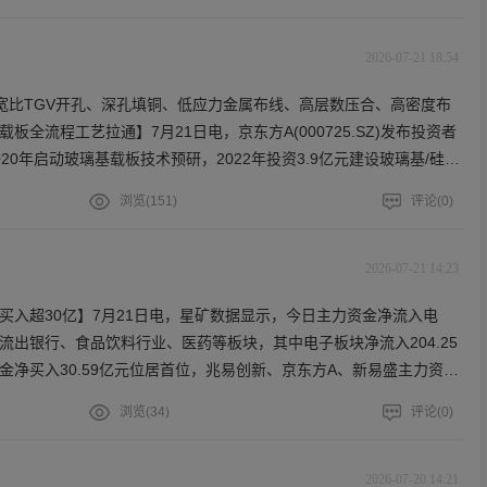
2026-07-21 18:54
宽比TGV开孔、深孔填铜、低应力金属布线、高层数压合、高密度布
全流程工艺拉通】7月21日电，京东方A(000725.SZ)发布投资者
20年启动玻璃基载板技术预研，2022年投资3.9亿元建设玻璃基/硅基
024年投资9.93亿元建设板级玻璃基封装载板试验线，并于2025年内
浏览(
151
)
评论(
0
)
年上半年已实现全自动化设备通线。该试验线设计产能1,000片/月。公
开孔、深孔填铜、低应力金属布线、高层数压合、高密度布线、低应力
工艺拉通，拥有完备玻璃载板制造工艺能力，并已于2025年完成大尺
2026-07-21 14:23
基载板样品开发和送样，且现已通过Pre-con、TCB1000cycles、U
买入超30亿】7月21日电，星矿数据显示，今日主力资金净流入电
LTSL信赖性标准测试。
流出银行、食品饮料行业、医药等板块，其中电子板块净流入204.25
金净买入30.59亿元位居首位，兆易创新、京东方A、新易盛主力资金
12.42亿元位居首位，五粮液、贵州茅台、东方财富主力资金净流出额
浏览(
34
)
评论(
0
)
2026-07-20 14:21