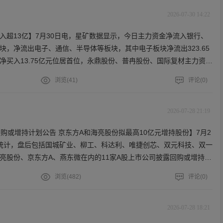
银川开展极致条件实证测试。光互连方面，公司已成立MicroLED光
术攻关项目组，进行前瞻技术预研。公司控股子公司合肥京东方显示技
2026-07-30 14:22
定向减资，注册资本由240亿元减少至175.5亿元，公司持股比例从
入超13亿】7月30日电，星矿数据显示，今日主力资金净流入银行、
。未来随着存量产线折旧持续减少，公司总体折旧金额将在2025年基础上开
块，净流出电子、通信、半导体等板块，其中电子板块净流出323.65
渐降低。
净买入13.75亿元位居首位，永鼎股份、普冉股份、国际复材主力资金
出40.33亿元位居首位，新易盛、东山精密、京东方A主力资金净流出
浏览(
41
)
评论(
0
)
2026-07-28 21:19
购或增持计划公告 京东方A和海亮股份拟最高10亿元增持股份】7月2
统计，盘后包括国城矿业、柳工、科达利、唯捷创芯、双元科技、双一
亮股份、京东方A、燕东微在内的11家A股上市公司披露回购或增持计
万孚生物两家公司同时披露回购和增持计划公告。另有6家公司披露回
浏览(
482
)
评论(
0
)
露增持计划公告。其中，海亮股份控股股东拟增持6亿至10亿元公司股
拟增持5亿至10亿元公司A股股份。
2026-07-28 18:21