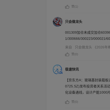
次回购最高成交价为5.94元/股
赞(
1
)
交易费用）。本次回购符合相关
日，公司通过回购专用证券账户
543股，占公司B股的比例约为
只会做龙头
价为4.81港元/股，最低成交价
001309加仓未成交加仓603986/60
用）。本次回购符合相关法律
1/300666/300223/000021/6
来自
只会做龙头
《2026
赞(
0
)
极速快讯
【京东方A：玻璃基封装载板试验
0725.SZ)发布投资者关
化设备通线，设计产能1000片
送样，并通过多项信赖性标准
赞(
0
)
手套箱效率记录达27.94%，实