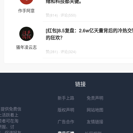
绪和科技都关键。
作手阿意
赞(814) · 评论(550)
[红包]8.5复盘：2.6w亿天量背后的冷
的狂欢？
骚年凌云志
赞(281) · 评论(324)
链接
新手上路
免责声明
户提供免费信
版权声明
网站地图
上活跃着上
资者可在淘
广告合作
友情链接
研报、讨
踪，促进好友