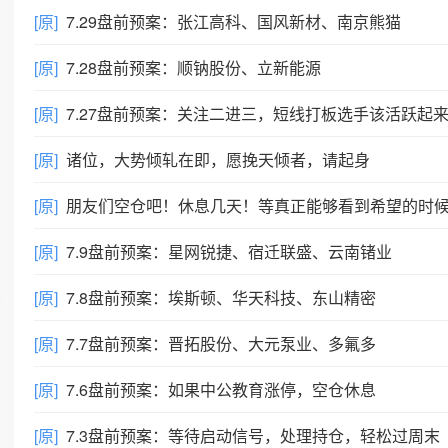
[原]
7.29盘前预案：张江高科、国风新材、南京熊猫
[原]
7.28盘前预案：顺钠股份、立新能源
[原]
7.27盘前预案：关注二进三，短线打板选手该活跃起
[原]
诸位，大势倾轧在即，愿挽天倾者，请起身
[原]
朋友们空仓吧！休息几天！等真正能够看到希望的时候再回来一起并肩作
[原]
7.9盘前预案：星网锐捷、宿迁联盛、云南锗业
[原]
7.8盘前预案：埃斯顿、华天科技、东山精密
[原]
7.7盘前预案：晋拓股份、大元泵业、多氟多
[原]
7.6盘前预案：如果中公教育涨停，空仓休息
[原]
7.3盘前预案：等待启动信号，处理持仓，轻松过周末