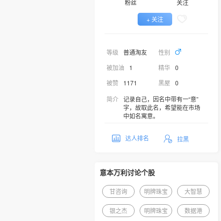
粉丝
关注
+ 关注
等级
普通淘友
性别
被加油
1
精华
0
被赞
1171
黑屋
0
简介
记录自己，因名中带有一“意”
字，故取此名，希望能在市场
中如名寓意。
达人排名
拉黑
意本万利讨论个股
甘咨询
明牌珠宝
大智慧
银之杰
明牌珠宝
数据港