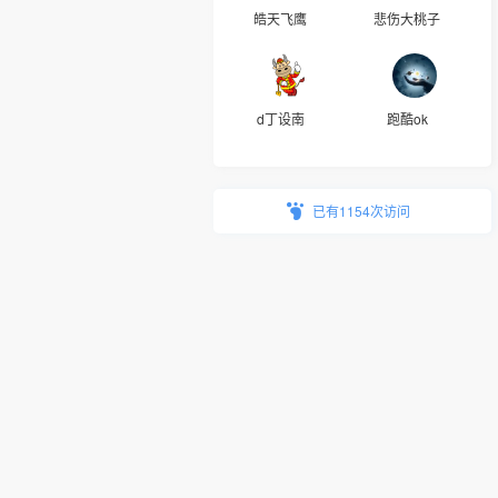
皓天飞鹰
悲伤大桃子
d丁设南
跑酷ok
已有1154次访问