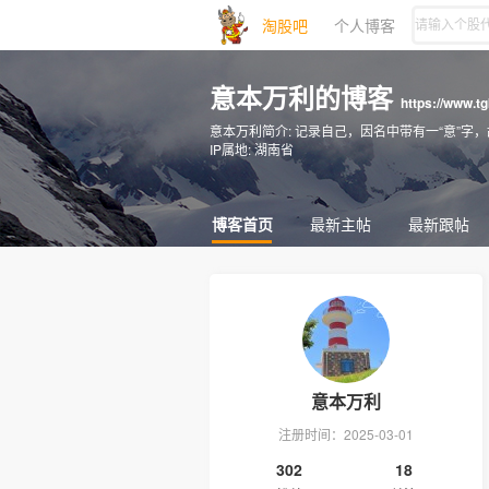
淘股吧
个人博客
意本万利的博客
https://www.t
意本万利简介:
记录自己，因名中带有一“意”字
IP属地:
湖南省
博客首页
最新主帖
最新跟帖
意本万利
注册时间：2025-03-01
302
18