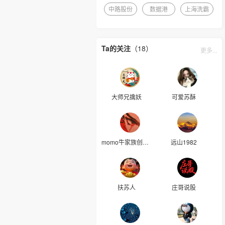
中路股份
数据港
上海洗霸
Ta的关注
（18）
更多...
大师兄擒妖
可爱苏酥
momo牛家族创始人
远山1982
扶苏人
庄哥说股