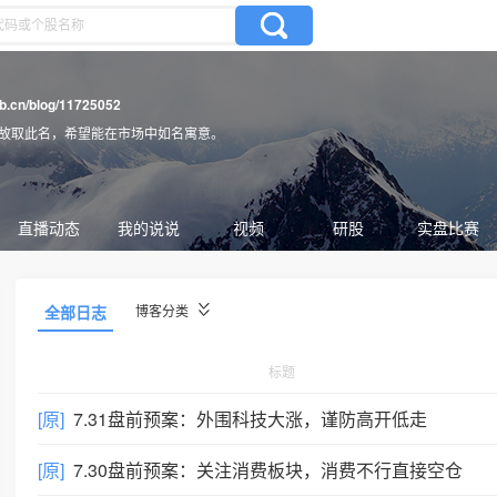
gb.cn/blog/11725052
，故取此名，希望能在市场中如名寓意。
直播动态
我的说说
视频
研股
实盘比赛
全部日志
博客分类
标题
[原]
7.31盘前预案：外围科技大涨，谨防高开低走
[原]
7.30盘前预案：关注消费板块，消费不行直接空仓