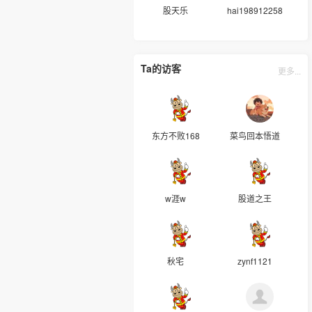
股天乐
hai198912258
Ta的访客
更多...
东方不败168
菜鸟回本悟道
w涯w
股道之王
秋宅
zynf1121