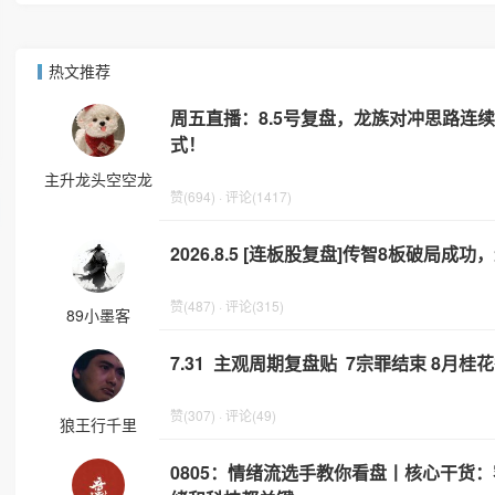
热文推荐
周五直播：8.5号复盘，龙族对冲思路连
式！
主升龙头空空龙
赞(694) · 评论(1417)
2026.8.5 [连板股复盘]传智8板破局成
赞(487) · 评论(315)
89小墨客
7.31 主观周期复盘贴 7宗罪结束 8月桂
赞(307) · 评论(49)
狼王行千里
0805：情绪流选手教你看盘丨核心干货