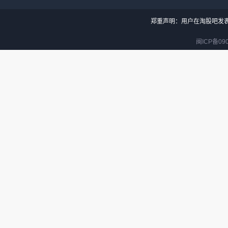
郑重声明：用户在淘股吧发
闽ICP备090