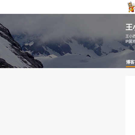
王
王小
IP属
博客