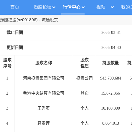
首页
淘股论坛
行情中心
视频
我的
豫能控股
(
sz001896
)
-
流通股东
截止日期
2026-03-31
更新日期
2026-04-30
股东
股东
股东名称
持股数量
持
序号
性质
1
河南投资集团有限公司
投资公司
943,700,684
6
2
香港中央结算有限公司
其它
15,672,366
3
王秀英
个人
10,100,300
4
葛贵莲
个人
8,064,013