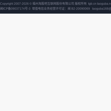
Copyright 2007-2026 ©
福州淘股吧互联网股份有限公司
版权所有 tgb.cn taoguba.n
闽ICP备09037174号-3
增值电信业务经营许可证：闽 B2-20090069
taoguba168