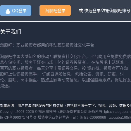
QQ登录
淘股吧登录
或 快速登录/注册淘股吧账号
关于我们
淘股吧：职业投资者都用的移动互联投资社交化平台
淘股吧中国大陆知名的移动互联投资社交化平台，平台向用户提供免费信
息存储空间，服务于证券市场上亿的证券投资者， 在淘股吧上活跃着上
百万的职业投资者，每天分享丰富证券交易、投 资心得。投资者可在淘
股吧上认识投资高手， 订阅自选股信息，包括公告、资讯、研报、讨
论、股吧、高手操盘、热点主题等动态信息，以加强股票跟踪，促进好友
沟通。
郑重声明：用户在淘股吧发表的所有信息（包括但不限于文字、视频、音频、数据及
Copyright 2007-2026 ©
福州淘股吧互联网股份有限公司
版权所有 tgb.cn taoguba.n
闽ICP备09037174号-3
增值电信业务经营许可证：闽 B2-20090069
taoguba168