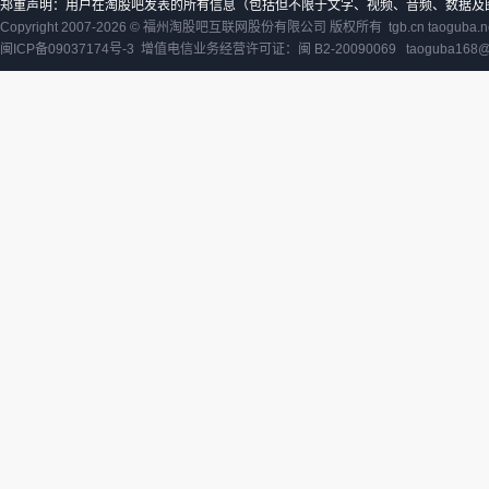
郑重声明：用户在淘股吧发表的所有信息（包括但不限于文字、视频、音频、数据及
Copyright 2007-2026 ©
福州淘股吧互联网股份有限公司
版权所有 tgb.cn taoguba.n
闽ICP备09037174号-3
增值电信业务经营许可证：闽 B2-20090069
taoguba168