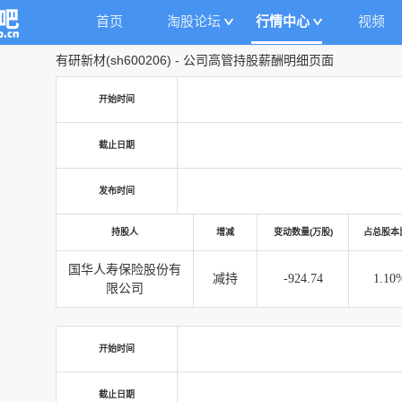
首页
淘股论坛
行情中心
视频
有研新材
(
sh600206
)
-
公司高管持股薪酬明细页面
开始时间
截止日期
发布时间
持股人
增减
变动数量(万股)
占总股本
国华人寿保险股份有
减持
-924.74
1.10
限公司
开始时间
截止日期