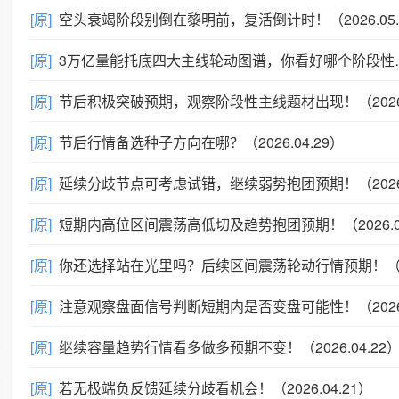
[原]
空头衰竭阶段别倒在黎明前，复活倒计时！（2026.05.16
[原]
3万亿量能托底四大主线轮动图谱，你看好哪个阶段性主线？（2026.05.09））
[原]
节后积极突破预期，观察阶段性主线题材出现！（2026.05.01）
[原]
节后行情备选种子方向在哪？（2026.04.29）
[原]
延续分歧节点可考虑试错，继续弱势抱团预期！（2026.04.28
[原]
短期内高位区间震荡高低切及趋势抱团预期！（2026.04.27
[原]
你还选择站在光里吗？后续区间震荡轮动行情预期！（2026.04.25
[原]
注意观察盘面信号判断短期内是否变盘可能性！（2026.04.23
[原]
继续容量趋势行情看多做多预期不变！（2026.04.22
[原]
若无极端负反馈延续分歧看机会！（2026.04.21）