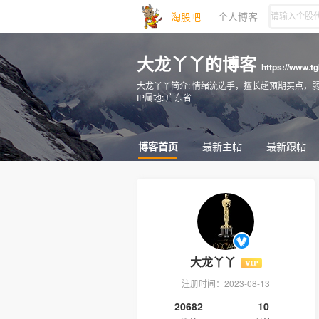
淘股吧
个人博客
大龙丫丫的博客
https://www.t
大龙丫丫简介:
情绪流选手，擅长超预期买点，弱转强模式，核心节点模
IP属地:
广东省
博客首页
最新主帖
最新跟帖
大龙丫丫
注册时间：2023-08-13
20682
10