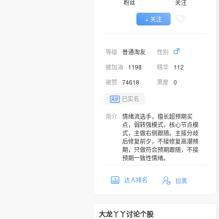
粉丝
关注
+ 关注
等级
普通淘友
性别
被加油
1198
精华
112
被赞
74618
黑屋
0
已实名
简介
情绪流选手，擅长超预期买
点，弱转强模式，核心节点模
式，主做右侧跟随。主接分歧
后修复前夕，不接修复高潮预
期，只做符合预期跟随，不接
预期一致性情绪。
达人排名
拉黑
大龙丫丫讨论个股