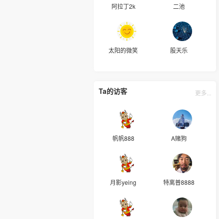
阿拉丁2k
二池
太阳的微笑
股天乐
Ta的访客
更多...
帆帆888
A赌狗
月影yeing
特离普8888