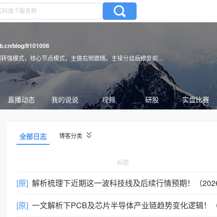
gb.cn/blog/9101006
式，主做右侧跟随。主接分歧后修复前夕，不接修复高潮预期，只做符合预期跟随，不接预期一致性情绪。
直播动态
我的说说
视频
研股
实盘比赛
全部日志
博客分类
标题
[原]
解析梳理下近期这一波科技线及后续行情预期！（2026.06.07
[原]
一文解析下PCB及芯片半导体产业链趋势变化逻辑！（2026.05.24