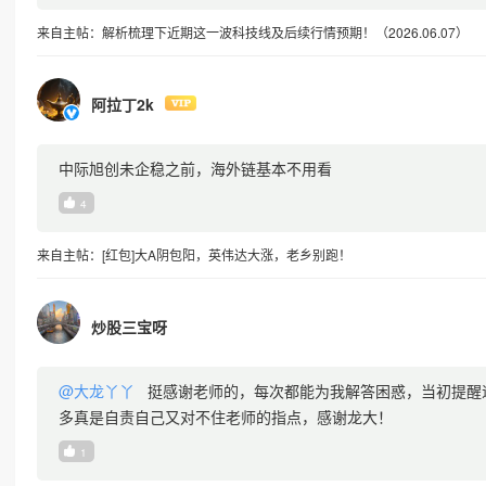
来自主帖：解析梳理下近期这一波科技线及后续行情预期！（2026.06.07）
阿拉丁2k
中际旭创未企稳之前，海外链基本不用看
4
来自主帖：[红包]大A阴包阳，英伟达大涨，老乡别跑！
炒股三宝呀
@大龙丫丫
挺感谢老师的，每次都能为我解答困惑，当初提醒
多真是自责自己又对不住老师的指点，感谢龙大！
1