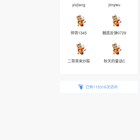
yixjiang
jimywu
帅哥1345
触底反弹0729
二哥哥来炒股
秋天的童话C
已有115316次访问