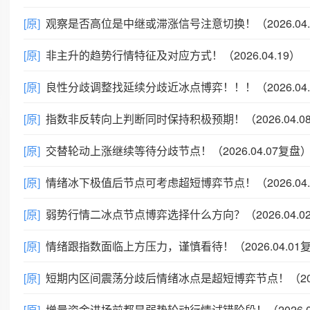
[原]
观察是否高位是中继或滞涨信号注意切换！（2026.04.20
[原]
非主升的趋势行情特征及对应方式！（2026.04.19）
[原]
良性分歧调整找延续分歧近冰点博弈！！！（2026.04.09
[原]
指数非反转向上判断同时保持积极预期！（2026.04.0
[原]
交替轮动上涨继续等待分歧节点！（2026.04.07复盘
[原]
情绪冰下极值后节点可考虑超短博弈节点！（2026.04.04复盘
[原]
弱势行情二冰点节点博弈选择什么方向？（2026.04.0
[原]
情绪跟指数面临上方压力，谨慎看待！（2026.04.01复盘
[原]
短期内区间震荡分歧后情绪冰点是超短博弈节点！（2026.03.31复盘
[原]
增量资金进场前都是弱势轮动行情试错阶段！（2026.03.30