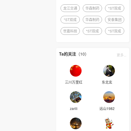
龙江交通
华森制药
*ST双成
*ST双成
华森制药
安泰集团
世嘉科技
*ST双成
*ST双成
Ta的关注
（10）
更多...
三川万里红
东北玄
zarili
远山1982