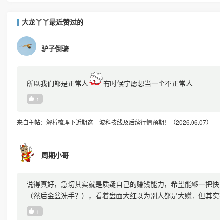
大龙丫丫最近赞过的
驴子倒骑
所以我们都是正常人
有时候宁愿想当一个不正常人
1
来自主帖：解析梳理下近期这一波科技线及后续行情预期！（2026.06.07）
周期小哥
说得真好，急切其实就是质疑自己的赚钱能力，希望能够一把快
（然后金盆洗手？），看着盘面大红以为别人都是大赚，但其实
后今天虽然是个比较不错的信号，
1